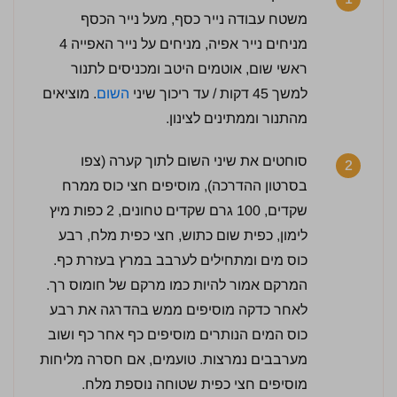
משטח עבודה נייר כסף, מעל נייר הכסף
מניחים נייר אפיה, מניחים על נייר האפייה 4
ראשי שום, אוטמים היטב ומכניסים לתנור
למשך 45 דקות / עד ריכוך שיני
השום
. מוציאים
מהתנור וממתינים לצינון.
סוחטים את שיני השום לתוך קערה (צפו
2
בסרטון ההדרכה), מוסיפים חצי כוס ממרח
שקדים, 100 גרם שקדים טחונים, 2 כפות מיץ
לימון, כפית שום כתוש, חצי כפית מלח, רבע
כוס מים ומתחילים לערבב במרץ בעזרת כף.
המרקם אמור להיות כמו מרקם של חומוס רך.
לאחר כדקה מוסיפים ממש בהדרגה את רבע
כוס המים הנותרים מוסיפים כף אחר כף ושוב
מערבבים נמרצות. טועמים, אם חסרה מליחות
מוסיפים חצי כפית שטוחה נוספת מלח.