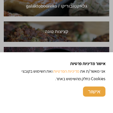
גלאקטובוריקו / galaktoboureko
קציצות טונה
עוף בלימון / Chicken with lemon sauce
אישור מדיניות פרטיות
אני מאשר/ת את
מדיניות הפרטיות
ואת השימוש בקובצי
Cookies כחלק מהשימוש באתר.
עוגת תפוחים הונגרית
אישור
סאלוף – פיתה תימנית