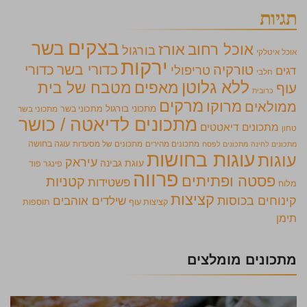
תגיות
בצקים
בשר
אוכל רחוב
אורז
בורגול
אוכל איטלקי
ירקות
כדורי בשר
כדורי
טורקיה
טריפולי
דגים
חלבי
ללא גלוטן
מאפים
מטבח של בית
עוף
כרובית
מרקים
מרוקו
ממולאים
מתכוני בורגול
מתכוני בשר
מתכוני בשר
מתכונים לדיאטה / כושר
מתכונים דיאטטים
טחון
מתכונים מהירים
מתכונים של מסעדות
עוגה בחושה
מתכונים לחינה
מתכונים לפסח
עוגות בחושות
עוגות
עיראק
עוגת גבינה
פינגר פוד
פרווה
פסטה ופתיתים
קטניות
פשטידות
מלוח
קציצות
קינוחים בכוסות
שילדים אוהבים
קציצות עוף
תוספות
תימן
מתכונים מומלצים