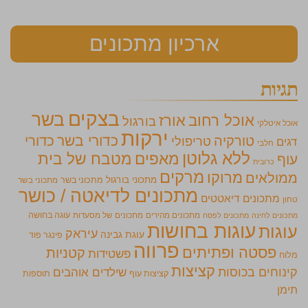
ארכיון מתכונים
תגיות
בצקים
בשר
אוכל רחוב
אורז
בורגול
אוכל איטלקי
ירקות
כדורי בשר
כדורי
טורקיה
טריפולי
דגים
חלבי
ללא גלוטן
מאפים
מטבח של בית
עוף
כרובית
מרקים
מרוקו
ממולאים
מתכוני בורגול
מתכוני בשר
מתכוני בשר
מתכונים לדיאטה / כושר
מתכונים דיאטטים
טחון
מתכונים מהירים
מתכונים של מסעדות
עוגה בחושה
מתכונים לחינה
מתכונים לפסח
עוגות בחושות
עוגות
עיראק
עוגת גבינה
פינגר פוד
פרווה
פסטה ופתיתים
קטניות
פשטידות
מלוח
קציצות
קינוחים בכוסות
שילדים אוהבים
קציצות עוף
תוספות
תימן