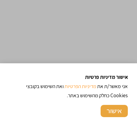
אישור מדיניות פרטיות
ארכיון מתכונים
אני מאשר/ת את
מדיניות הפרטיות
ואת השימוש בקובצי
Cookies כחלק מהשימוש באתר.
תגיות
אישור
בצקים
בשר
אוכל רחוב
אורז
בורגול
אוכל איטלקי
ירקות
כדורי בשר
כדורי
טורקיה
טריפולי
דגים
חלבי