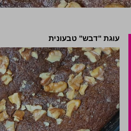
עוגת "דבש" טבעונית