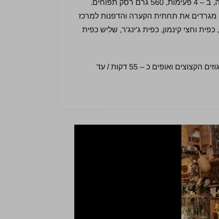
הקערה למרכז. ממשיכים לערבל ומוסיפים בהדרגה, ב – 4 פעימות, 560 גרם רסק תפוחים.
 המיקסר, מגרדים את תחתית הקערה והדפנות למרכז
יה, כפית וחצי קינמון, כפית ג'ינג'ר, שליש כפית
מעבירים את המסה לתבנית, מפזרים מעל את האגוזים הקצוצים ואופים כ – 55 דקות / עד