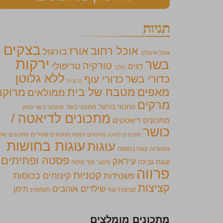
תגיות
בצקים
אוכל רחוב
אורז
בורגול
אוכל איטלקי
ירקות
בשר
טורקיה
טריפולי
דגים
חלבי
ללא גלוטן
כדורי בשר
כדורי עוף
כרובית
מאפים
מטבח של בית
מרוקו
ממולאים
מרקים
מתכוני בורגול
מתכוני בשר
מתכוני בשר טחון
מתכונים לדיאטה /
מתכונים דיאטטים
כושר
מתכונים מהירים
מתכונים של
מתכונים לחינה
מתכונים לפסח
עוגות בחושות
עוגות
מסעדות
עוגה בחושה
פסטה ופתיתים
עיראק
עוגת גבינה
פינגר פוד מלוח
פרווה
קטניות
קינוחים בכוסות
פשטידות
קציצות
שילדים אוהבים
תימן
קציצות עוף
תוספות
מתכונים מומלצים