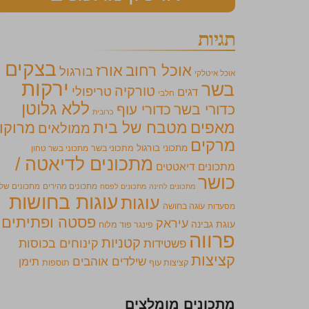
תגיות
בצקים
אוכל רחוב
אורז
בורגול
אוכל איטלקי
ירקות
בשר
טורקיה
טריפולי
דגים
חלבי
ללא גלוטן
כדורי בשר
כדורי עוף
כרובית
מאפים
מטבח של בית
מרוקו
ממולאים
מרקים
מתכוני בורגול
מתכוני בשר
מתכוני בשר טחון
מתכונים לדיאטה /
מתכונים דיאטטים
כושר
מתכונים מהירים
מתכונים של
מתכונים לחינה
מתכונים לפסח
עוגות בחושות
עוגות
מסעדות
עוגה בחושה
פסטה ופתיתים
עיראק
עוגת גבינה
פינגר פוד מלוח
פרווה
קטניות
קינוחים בכוסות
פשטידות
קציצות
שילדים אוהבים
תימן
קציצות עוף
תוספות
מתכונים מומלצים