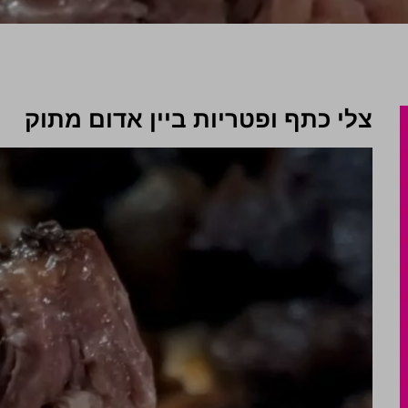
צלי כתף ופטריות ביין אדום מתוק