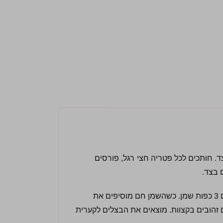
ם בצד. חותכים לכל פטריה חצי רגל, פורסים
בסיר רחב (רצוי סוטאג') ע להבה בינונית, מחממים 3 כפות שמן. כשהשמן חם מוסיפים את
זהובים בקצוות. מוצאים את הבצלים לקערית