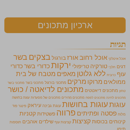
ארכיון מתכונים
תגיות
בצקים
בשר
אוכל רחוב
אורז
בורגול
אוכל איטלקי
ירקות
כדורי בשר
כדורי
טורקיה
טריפולי
דגים
חלבי
ללא גלוטן
מאפים
מטבח של בית
עוף
כרובית
מרקים
מרוקו
ממולאים
מתכוני בורגול
מתכוני בשר
מתכוני בשר
מתכונים לדיאטה / כושר
מתכונים דיאטטים
טחון
מתכונים מהירים
מתכונים של מסעדות
עוגה בחושה
מתכונים לחינה
מתכונים לפסח
עוגות בחושות
עוגות
עיראק
עוגת גבינה
פינגר פוד
פרווה
פסטה ופתיתים
קטניות
פשטידות
מלוח
קציצות
קינוחים בכוסות
שילדים אוהבים
קציצות עוף
תוספות
תימן