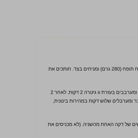
מדליקים תנור ל – 180 מעלות. מנפים 2 כוסות קמח תופח (280 גרם) ומניחים בצד. חותכים את
מכניסים לקערת המיקסר 200 גרם קוביות מרציפן ומערבבים בעזרת וו גיטרה 2 דקות. לאחר 2
ומערבלים שלוש דקות במהירות בינונית,
זו אחר זו בהפרשים של דקה האחת מהשניה. (לא מכניסים את