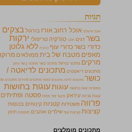
תגיות
בצקים
אוכל רחוב
אורז
בורגול
אוכל איטלקי
ירקות
בשר
טורקיה
טריפולי
דגים
חלבי
ללא גלוטן
כדורי בשר
כדורי עוף
כרובית
מאפים
מטבח של בית
מרוקו
ממולאים
מרקים
מתכוני בורגול
מתכוני בשר
מתכוני בשר טחון
מתכונים לדיאטה /
מתכונים דיאטטים
כושר
מתכונים מהירים
מתכונים של
מתכונים לחינה
מתכונים לפסח
עוגות בחושות
עוגות
מסעדות
עוגה בחושה
פסטה ופתיתים
עיראק
עוגת גבינה
פינגר פוד מלוח
פרווה
קטניות
קינוחים בכוסות
פשטידות
קציצות
שילדים אוהבים
תימן
קציצות עוף
תוספות
מתכונים מומלצים