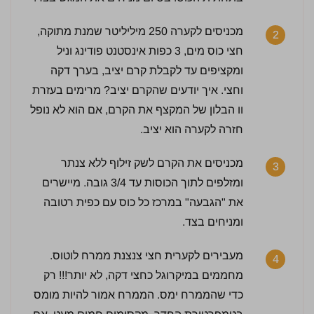
מכניסים לקערה 250 מיליליטר שמנת מתוקה,
2
חצי כוס מים, 3 כפות אינסטנט פודינג וניל
ומקציפים עד לקבלת קרם יציב, בערך דקה
וחצי. איך יודעים שהקרם יציב? מרימים בעזרת
וו הבלון של המקצף את הקרם, אם הוא לא נופל
חזרה לקערה הוא יציב.
מכניסים את הקרם לשק זילוף ללא צנתר
3
ומזלפים לתוך הכוסות עד 3/4 גובה. מיישרים
את "הגבעה" במרכז כל כוס עם כפית רטובה
ומניחים בצד.
2.5 / 5 | 15 מדרגים
לחץ כדי לדרג:
מעבירים לקערית חצי צנצנת ממרח לוטוס.
4
מחממים במיקרוגל כחצי דקה, לא יותר!!! רק
כדי שהממרח ימס. הממרח אמור להיות מומס