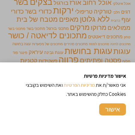
בצקים
בשר
אוכל רחוב
אורז
בורגול
אוכל איטלקי
ירקות
כדורי בשר
כדורי
טורקיה
טריפולי
דגים
חלבי
ללא גלוטן
מאפים
מטבח של בית
עוף
כרובית
מרקים
מרוקו
ממולאים
מתכוני בורגול
מתכוני בשר
מתכוני בשר
מתכונים לדיאטה / כושר
מתכונים דיאטטים
טחון
מתכונים מהירים
מתכונים של מסעדות
עוגה בחושה
מתכונים לחינה
מתכונים לפסח
עוגות בחושות
עוגות
עיראק
עוגת גבינה
פינגר פוד
פרווה
פסטה ופתיתים
קטניות
פשטידות
מלוח
קציצות
קינוחים בכוסות
שילדים אוהבים
קציצות עוף
תוספות
אישור מדיניות פרטיות
תימן
אני מאשר/ת את
מדיניות הפרטיות
ואת השימוש בקובצי
Cookies כחלק מהשימוש באתר.
מתכונים מומלצים
אישור
עוגת שוקולית