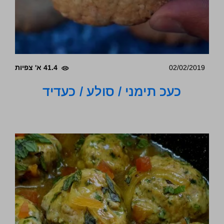
02/02/2019
41.4 א' צפיות
כעכ תימני / סולע / כעדיד