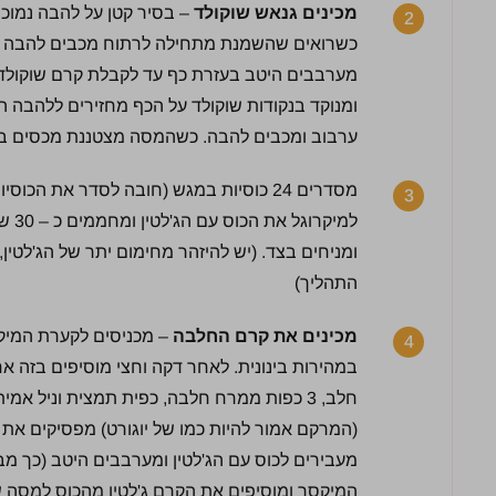
מכינים גנאש שוקולד
2
מערבבים היטב בעזרת כף עד לקבלת קרם שוקולד 
ומנוקד בנקודות שוקולד על הכף מחזירים ללהבה הכ
ערבוב ומכבים להבה. כשהמסה מצטננת מכסים בני
מסדרים 24 כוסיות במגש (חובה לסדר את הכ
3
למיק
ומניחים בצד. (יש להיזהר מחימום יתר של הג'לטין,
התהליך)
מכינים את קרם החלבה
4
במהירות בינונית. לאחר דקה וחצי מוסיפים בזה אח
חלב, 3 כפות ממרח חלבה, כפית תמצית וניל 
מעבירים לכוס עם הג'לטין ומערבבים היטב (כך מ
לחץ כדי לדרג:
המיקסר ומוסיפים את הקרם ג'לטין מהכוס למסה 