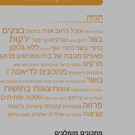
תגיות
בצקים
אוכל רחוב
אורז
בורגול
אוכל איטלקי
ירקות
בשר
טורקיה
טריפולי
דגים
חלבי
ללא גלוטן
כדורי בשר
כדורי עוף
כרובית
מאפים
מטבח של בית
מרוקו
ממולאים
מרקים
מתכוני בורגול
מתכוני בשר
מתכוני בשר טחון
מתכונים לדיאטה /
מתכונים דיאטטים
כושר
מתכונים מהירים
מתכונים של
מתכונים לחינה
מתכונים לפסח
עוגות בחושות
עוגות
מסעדות
עוגה בחושה
פסטה ופתיתים
עיראק
עוגת גבינה
פינגר פוד מלוח
פרווה
קטניות
קינוחים בכוסות
פשטידות
קציצות
שילדים אוהבים
תימן
קציצות עוף
תוספות
מתכונים מומלצים