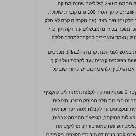
– בסיר קטן על להבה נמוכה מחממים 250 מיליליטר שמנת מתוקה.
כשרואים שהשמנת מתחילה לרתוח מכבים להבה ושוברים לתוך הסיר 100 גרם קוביות שוקולד.
חלק ומניחים בצד. (אם מקבלים קרם לא חלק
י נמוכה בכיריים ומבשלים עוד דקה תוך כדי
לון נצמד ומעבירים למקרר למהלך הלילה.
וסיות במגש לפני הכנת קרם החלבה!!!). מכניסים
רוגל את הכוס עם הג'לטין ומחממים כ – 30 שניות בפולסים קצרים / עד לקבלת נוזל שקוף
 אם הג'לטין יגלוש מהכוס יש לחזור שוב על
– מכניסים לקערת המיקסר 2 שמנת מתוקה לקצפת ומתחילים להקציף
ר זה חצי כוס חלב ממותק מרוכז, חצי כוס
אמיתית ומקציפים עד לקבלת מסה רכה וקרמית
(המרקם אמור להיות כמו של יוגורט) מפסיקים את פעילות המיקסר, מוציאים מהמסה 3 כפות,
בצעים השוואת טמפרטורה). מדליקים את
שבמיקסר בזרם דק תוך כדי הקצפה. מקציפים