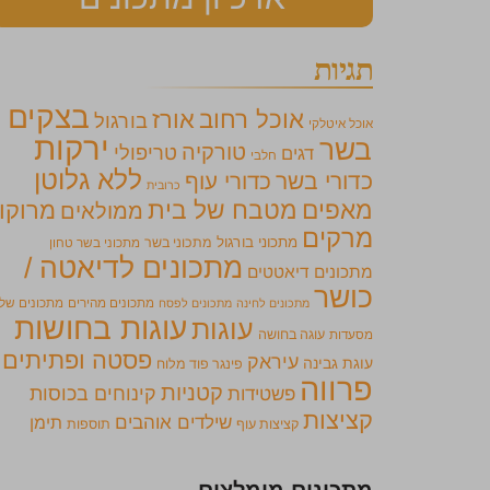
תגיות
בצקים
אוכל רחוב
אורז
בורגול
אוכל איטלקי
ירקות
בשר
טורקיה
טריפולי
דגים
חלבי
ללא גלוטן
כדורי בשר
כדורי עוף
כרובית
מאפים
מטבח של בית
מרוקו
ממולאים
מרקים
מתכוני בורגול
מתכוני בשר
מתכוני בשר טחון
מתכונים לדיאטה /
מתכונים דיאטטים
כושר
מתכונים מהירים
מתכונים של
מתכונים לחינה
מתכונים לפסח
עוגות בחושות
עוגות
מסעדות
עוגה בחושה
פסטה ופתיתים
עיראק
עוגת גבינה
פינגר פוד מלוח
פרווה
קטניות
קינוחים בכוסות
פשטידות
קציצות
שילדים אוהבים
תימן
קציצות עוף
תוספות