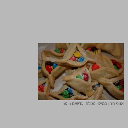
אוזני המן במילוי נוטלה ועדשים m&m