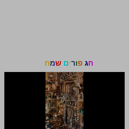
ח
ג
פ
ו
ר
י
ם
ש
מ
ח