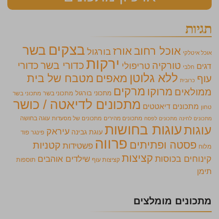
תגיות
בצקים
בשר
אוכל רחוב
אורז
בורגול
אוכל איטלקי
ירקות
כדורי בשר
כדורי
טורקיה
טריפולי
דגים
חלבי
ללא גלוטן
מאפים
מטבח של בית
עוף
כרובית
מרקים
מרוקו
ממולאים
מתכוני בורגול
מתכוני בשר
מתכוני בשר
מתכונים לדיאטה / כושר
מתכונים דיאטטים
טחון
מתכונים מהירים
מתכונים של מסעדות
עוגה בחושה
מתכונים לחינה
מתכונים לפסח
עוגות בחושות
עוגות
עיראק
עוגת גבינה
פינגר פוד
פרווה
פסטה ופתיתים
קטניות
פשטידות
מלוח
קציצות
קינוחים בכוסות
שילדים אוהבים
קציצות עוף
תוספות
תימן
מתכונים מומלצים