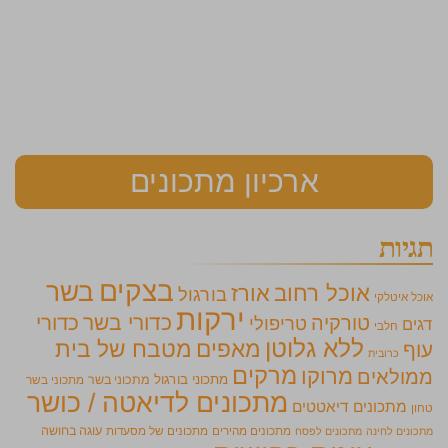
ארכיון מתכונים
תגיות
בצקים
בשר
אוכל רחוב
אורז
בורגול
אוכל איטלקי
ירקות
כדורי בשר
כדורי
טורקיה
טריפולי
דגים
חלבי
ללא גלוטן
מאפים
מטבח של בית
עוף
כרובית
מרקים
מרוקו
ממולאים
מתכוני בורגול
מתכוני בשר
מתכוני בשר
מתכונים לדיאטה / כושר
מתכונים דיאטטים
טחון
מתכונים מהירים
מתכונים של מסעדות
עוגה בחושה
מתכונים לחינה
מתכונים לפסח