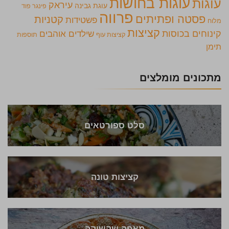
עוגות בחושות
עוגות
עיראק
עוגת גבינה
פינגר פוד
פרווה
פסטה ופתיתים
קטניות
פשטידות
מלוח
קציצות
קינוחים בכוסות
שילדים אוהבים
קציצות עוף
תוספות
תימן
מתכונים מומלצים
סלט ספורטאים
קציצות טונה
מאפה שקשוקה