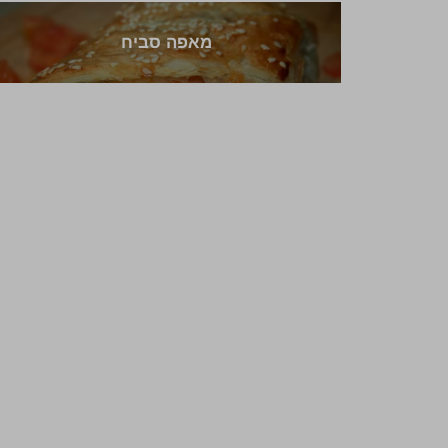
מאפה סביח