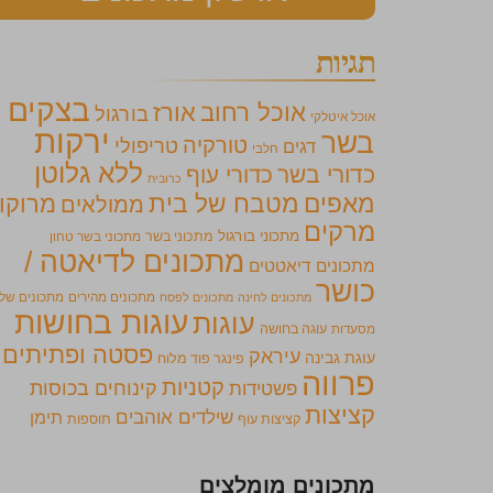
תגיות
בצקים
אוכל רחוב
אורז
בורגול
אוכל איטלקי
ירקות
בשר
טורקיה
טריפולי
דגים
חלבי
ללא גלוטן
כדורי בשר
כדורי עוף
כרובית
מאפים
מטבח של בית
מרוקו
ממולאים
מרקים
מתכוני בורגול
מתכוני בשר
מתכוני בשר טחון
מתכונים לדיאטה /
מתכונים דיאטטים
כושר
מתכונים מהירים
מתכונים של
מתכונים לחינה
מתכונים לפסח
עוגות בחושות
עוגות
מסעדות
עוגה בחושה
פסטה ופתיתים
עיראק
עוגת גבינה
פינגר פוד מלוח
פרווה
קטניות
קינוחים בכוסות
פשטידות
קציצות
שילדים אוהבים
תימן
קציצות עוף
תוספות
מתכונים מומלצים