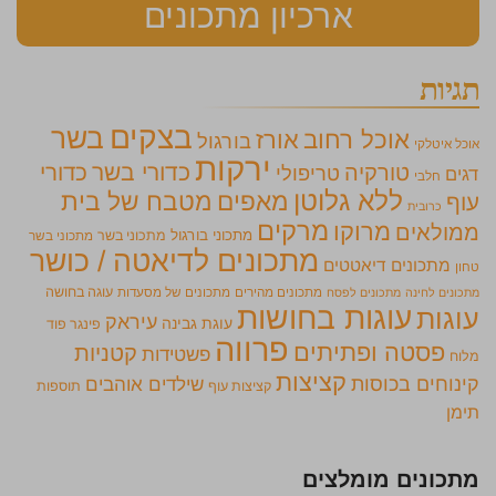
ארכיון מתכונים
תגיות
בצקים
בשר
אוכל רחוב
אורז
בורגול
אוכל איטלקי
ירקות
כדורי בשר
כדורי
טורקיה
טריפולי
דגים
חלבי
ללא גלוטן
מאפים
מטבח של בית
עוף
כרובית
מרקים
מרוקו
ממולאים
מתכוני בורגול
מתכוני בשר
מתכוני בשר
מתכונים לדיאטה / כושר
מתכונים דיאטטים
טחון
מתכונים מהירים
מתכונים של מסעדות
עוגה בחושה
מתכונים לחינה
מתכונים לפסח
עוגות בחושות
עוגות
עיראק
עוגת גבינה
פינגר פוד
פרווה
פסטה ופתיתים
קטניות
פשטידות
מלוח
קציצות
קינוחים בכוסות
שילדים אוהבים
קציצות עוף
תוספות
תימן
מתכונים מומלצים