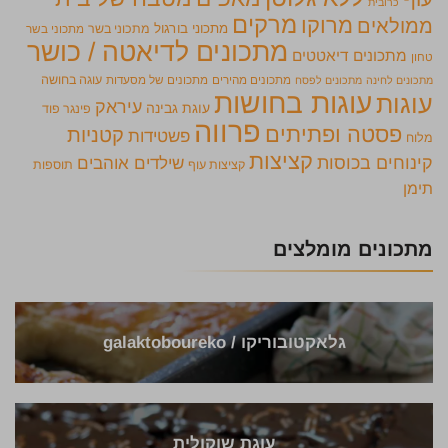
כרובית
מרקים
מרוקו
ממולאים
מתכוני בורגול
מתכוני בשר
מתכוני בשר
מתכונים לדיאטה / כושר
מתכונים דיאטטים
טחון
מתכונים מהירים
מתכונים של מסעדות
עוגה בחושה
מתכונים לחינה
מתכונים לפסח
עוגות בחושות
עוגות
עיראק
עוגת גבינה
פינגר פוד
פרווה
פסטה ופתיתים
קטניות
פשטידות
מלוח
קציצות
קינוחים בכוסות
שילדים אוהבים
קציצות עוף
תוספות
תימן
מתכונים מומלצים
גלאקטובוריקו / galaktoboureko
עוגת שוקולית