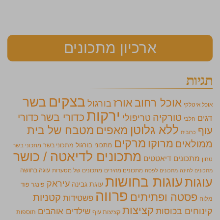
ארכיון מתכונים
תגיות
בצקים
בשר
אוכל רחוב
אורז
בורגול
אוכל איטלקי
ירקות
כדורי בשר
כדורי
טורקיה
טריפולי
דגים
חלבי
ללא גלוטן
מאפים
מטבח של בית
עוף
כרובית
מרקים
מרוקו
ממולאים
מתכוני בורגול
מתכוני בשר
מתכוני בשר
מתכונים לדיאטה / כושר
מתכונים דיאטטים
טחון
מתכונים מהירים
מתכונים של מסעדות
עוגה בחושה
מתכונים לחינה
מתכונים לפסח
עוגות בחושות
עוגות
עיראק
עוגת גבינה
פינגר פוד
פרווה
פסטה ופתיתים
קטניות
פשטידות
מלוח
קציצות
קינוחים בכוסות
שילדים אוהבים
קציצות עוף
תוספות