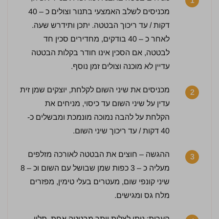
1
מכניסים לשלב האמצעי בתנור וצולים כ – 40
דקות / עד ריכוך הבטטה. יתכן ותידרש שעה.
לאחר כ – 40 בודקים, מחדירים סכין חד
לבטטה, אם הסכין אינו חודר בקלות הבטטה
עדיין לא מוכנה וצולים זמן נוסף.
מכניסים את שיני השום לקלחת, יוצקים שמן זית
2
עדין על שיני השום עד כיסוי, מניחים את
3 / 5 | 24 מדרגים
הקלחת על להבה נמוכה מונמכת ומבשלים כ-
לחץ כדי לדרג:
40 דקות / עד ריכוך שיני השום.
ההגשה – חוצים את הבטטה לאורכה מזלפים
3
מעליה כ – 3 כפות שמן שבושל עם השום וכ – 8
שיני קונפי שום, מעטרים בעלי טימין, מפזרים
מלח גס ומגישים.
הערות: ניתן לצלות יותר מבטטה אחת, תלוי