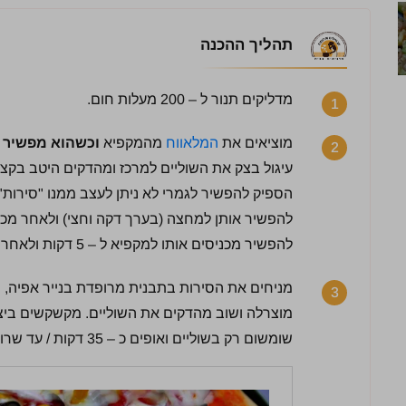
תהליך ההכנה
מדליקים תנור ל – 200 מעלות חום.
1
מוציאים את
המלאווח
מהמקפיא
וכשהוא מפשיר 
2
עיגול בצק את השוליים למרכז ומהדקים היטב בקצ
להפשיר אותן למחצה (בערך דקה וחצי) ולאחר מכן
להפשיר מכניסים אותו למקפיא ל – 5 דקות ולאחר מכן יוצרים את ה"סירות".
מניחים את הסירות בתבנית מרופדת בנייר אפיה, יוצקים 2 כפ
3
מוצרלה ושוב מהדקים את השוליים. מקשקשים ביצ
שומשום רק בשוליים ואופים כ – 35 דקות / עד שרואים שוליים של