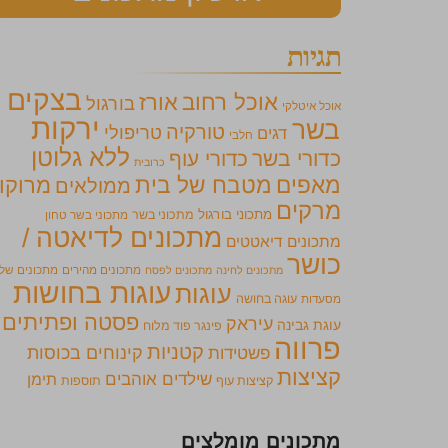
תגיות
בצקים
אוכל רחוב
אורז
בורגול
אוכל איטלקי
ירקות
בשר
טורקיה
טריפולי
דגים
חלבי
ללא גלוטן
כדורי בשר
כדורי עוף
כרובית
מאפים
מטבח של בית
מרוקו
ממולאים
מרקים
מתכוני בורגול
מתכוני בשר
מתכוני בשר טחון
מתכונים לדיאטה /
מתכונים דיאטטים
כושר
מתכונים מהירים
מתכונים של
מתכונים לחינה
מתכונים לפסח
עוגות בחושות
עוגות
מסעדות
עוגה בחושה
פסטה ופתיתים
עיראק
עוגת גבינה
פינגר פוד מלוח
פרווה
קטניות
קינוחים בכוסות
פשטידות
קציצות
שילדים אוהבים
תימן
קציצות עוף
תוספות
מתכונים מומלצים