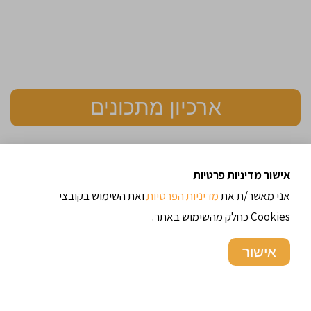
ארכיון מתכונים
תגיות
אישור מדיניות פרטיות
בצקים
בשר
אוכל רחוב
אורז
בורגול
אוכל איטלקי
אני מאשר/ת את
מדיניות הפרטיות
ואת השימוש בקובצי
ירקות
כדורי בשר
כדורי
טורקיה
טריפולי
דגים
חלבי
Cookies כחלק מהשימוש באתר.
ללא גלוטן
מאפים
מטבח של בית
עוף
כרובית
מרקים
מרוקו
ממולאים
מתכוני בורגול
מתכוני בשר
מתכוני בשר
אישור
מתכונים לדיאטה / כושר
מתכונים דיאטטים
טחון
מתכונים מהירים
מתכונים של מסעדות
עוגה בחושה
מתכונים לחינה
מתכונים לפסח
עוגות בחושות
עוגות
עיראק
עוגת גבינה
פינגר פוד