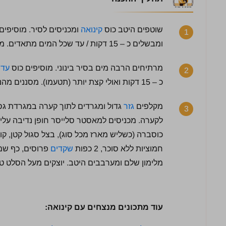
שוטפים היטב כוס
קינואה
ומכניסים לסיר. מוסיפים
1
ומבשלים כ – 15 דקות / עד שכל המים מתאדים. מכבים להבה וממתינים לצינון מלא.
מרתיחים הרבה מים בסיר בינוני. מוסיפים כוס
עדש
2
כ – 15 דקות ואולי קצת יותר (תטעמו). מסננים מהנוזלים וממתינים לצינון מלא.
מקלפים
גזר
3
לקערה. מכניסים למאסטר סלייסר חופן נדיבה עלי נע
חמוציות ללא סוכר, 2 כפות
שקדים
פרוסים, כף שמן
מלימון שלם ומערבבים היטב. יוצקים מעל הסלט טח
עוד מתכונים מנצחים עם קינואה:
4.5 / 5 | 8 מדרגים