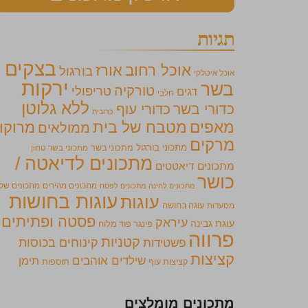
תגיות
בצקים
אוכל רחוב
אורז
בורגול
אוכל איטלקי
ירקות
בשר
טורקיה
טריפולי
דגים
חלבי
ללא גלוטן
כדורי בשר
כדורי עוף
כרובית
מאפים
מטבח של בית
מרוקו
ממולאים
מרקים
מתכוני בורגול
מתכוני בשר
מתכוני בשר טחון
מתכונים לדיאטה /
מתכונים דיאטטים
כושר
מתכונים מהירים
מתכונים של
מתכונים לחינה
מתכונים לפסח
עוגות בחושות
עוגות
מסעדות
עוגה בחושה
פסטה ופתיתים
עיראק
עוגת גבינה
פינגר פוד מלוח
פרווה
קטניות
קינוחים בכוסות
פשטידות
קציצות
שילדים אוהבים
תימן
קציצות עוף
תוספות
מתכונים מומלצים