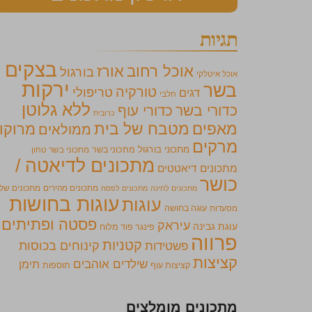
תגיות
בצקים
אוכל רחוב
אורז
בורגול
אוכל איטלקי
ירקות
בשר
טורקיה
טריפולי
דגים
חלבי
ללא גלוטן
כדורי בשר
כדורי עוף
כרובית
מאפים
מטבח של בית
מרוקו
ממולאים
מרקים
מתכוני בורגול
מתכוני בשר
מתכוני בשר טחון
מתכונים לדיאטה /
מתכונים דיאטטים
כושר
מתכונים מהירים
מתכונים של
מתכונים לחינה
מתכונים לפסח
עוגות בחושות
עוגות
מסעדות
עוגה בחושה
פסטה ופתיתים
עיראק
עוגת גבינה
פינגר פוד מלוח
פרווה
קטניות
קינוחים בכוסות
פשטידות
קציצות
שילדים אוהבים
תימן
קציצות עוף
תוספות
מתכונים מומלצים